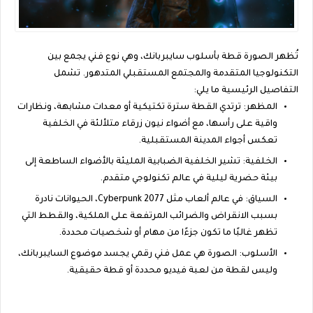
تُظهر الصورة قطة بأسلوب سايبربانك، وهي نوع فني يجمع بين
التكنولوجيا المتقدمة والمجتمع المستقبلي المتدهور. تشمل
التفاصيل الرئيسية ما يلي:
المظهر: ترتدي القطة سترة تكتيكية أو معدات مشابهة، ونظارات
واقية على رأسها، مع أضواء نيون زرقاء متلألئة في الخلفية
تعكس أجواء المدينة المستقبلية.
الخلفية: تشير الخلفية الضبابية المليئة بالأضواء الساطعة إلى
بيئة حضرية ليلية في عالم تكنولوجي متقدم.
السياق: في عالم ألعاب مثل Cyberpunk 2077، الحيوانات نادرة
بسبب الانقراض والضرائب المرتفعة على الملكية، والقطط التي
تظهر غالبًا ما تكون جزءًا من مهام أو شخصيات محددة.
الأسلوب: الصورة هي عمل فني رقمي يجسد موضوع السايبربانك،
وليس لقطة من لعبة فيديو محددة أو قطة حقيقية.